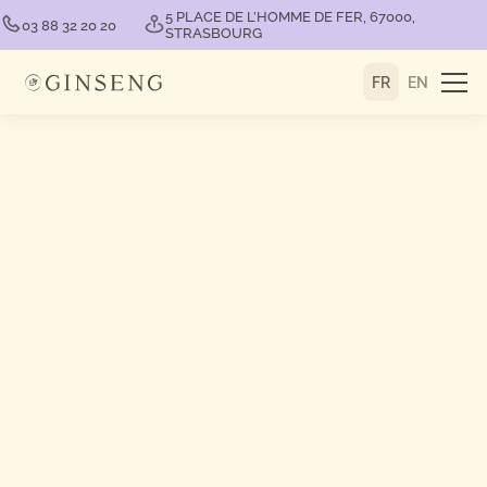
5 PLACE DE L’HOMME DE FER, 67000,
03 88 32 20 20
STRASBOURG
FR
EN
ACCUEIL
CONSEILS BIEN-ÊTRE
ARTICLE
RECETTE D’AUBERGINES
ROTIES À L’OTTOMANE
Lisa Fabacher
06.08.2025
Partager cet article