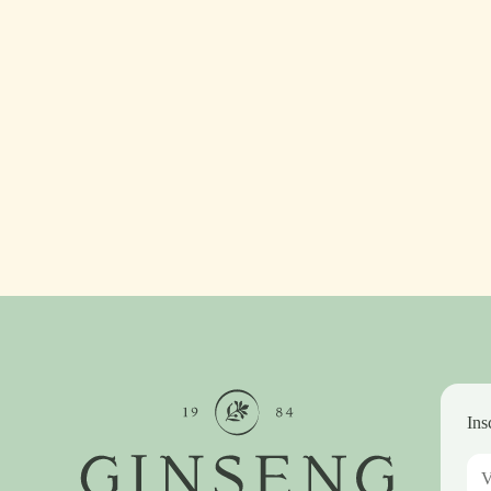
aussi bien au petit-déjeuner qu'après une séance de
sport ou tout simplement pour se rafraîchir en été.
LIRE L'ARTICLE
Ins