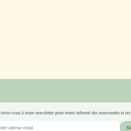
accompagnent vos états émotionnels en douceur.
Chez GINSENG à Strasbourg, découvrez la gamme
Deva complète et bénéficiez d'un conseil
personnalisé en boutique.
LIRE L'ARTICLE
crivez-vous à notre newsletter pour rester informé des nouveautés et rec