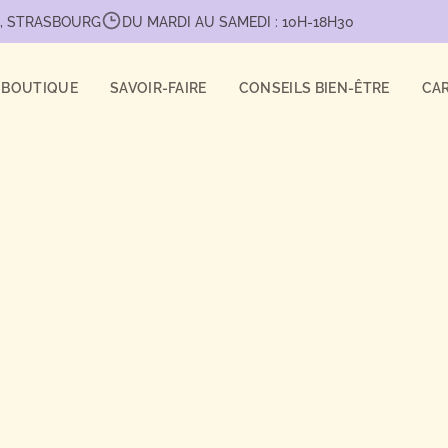
0, STRASBOURG
DU MARDI AU SAMEDI : 10H-18H30
BOUTIQUE
SAVOIR-FAIRE
CONSEILS BIEN-ÊTRE
CA
AKES
NS