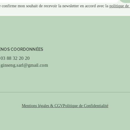
e confirme mon souhait de recevoir la newsletter en accord avec la
politique de 
E
NOS COORDONNÉES
03 88 32 20 20
ginseng.sarl@gmail.com
Mentions légales & CGV
Politique de Confidentialité