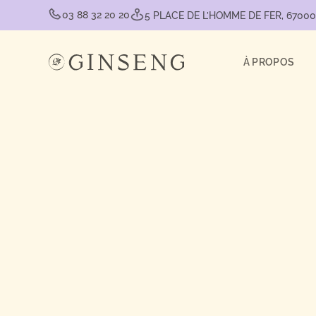
03 88 32 20 20
5 PLACE DE L’HOMME DE FER, 6700
À PROPOS
ACCUEIL
CONSEILS BIEN-ÊTRE
ARTICLE
RECETTE DE PANC
AUX MYRTILLES SA
GLUTEN