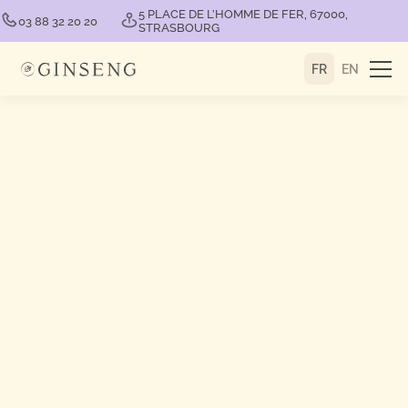
5 PLACE DE L’HOMME DE FER, 67000,
03 88 32 20 20
STRASBOURG
FR
EN
ACCUEIL
CONSEILS BIEN-ÊTRE
ARTICLE
SHILAJIT : NOUVEAU PRODUIT
MIRACLE OU SIMPLE EFFET DE
MODE ?
Lisa Fabacher
25.06.2025
Partager cet article